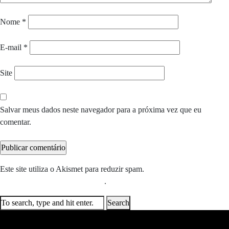
Nome
*
E-mail
*
Site
Salvar meus dados neste navegador para a próxima vez que eu
comentar.
Este site utiliza o Akismet para reduzir spam.
Saiba como seus dados
em comentários são processados
.
Search