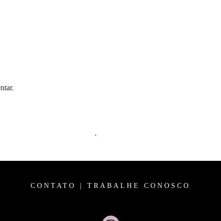
ntar.
m comentários são processados
.
CONTATO
|
TRABALHE CONOSCO