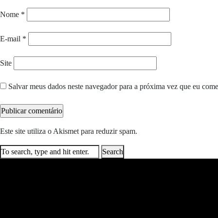
Nome
*
E-mail
*
Site
Salvar meus dados neste navegador para a próxima vez que eu come
Este site utiliza o Akismet para reduzir spam.
Saiba como seus dados e
Search