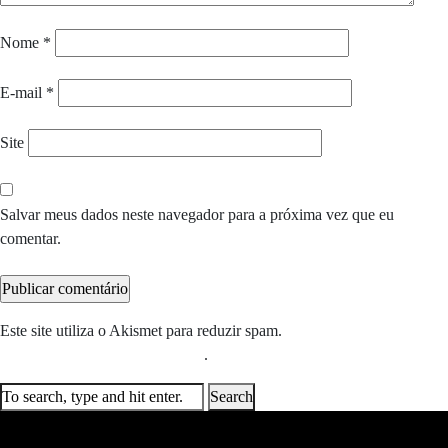
Nome
*
E-mail
*
Site
Salvar meus dados neste navegador para a próxima vez que eu
comentar.
Este site utiliza o Akismet para reduzir spam.
Saiba como seus dados
em comentários são processados
.
Search