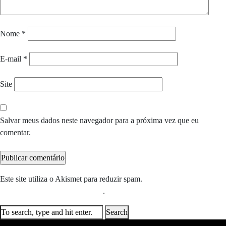
Nome
*
E-mail
*
Site
Salvar meus dados neste navegador para a próxima vez que eu
comentar.
Este site utiliza o Akismet para reduzir spam.
Saiba como seus dados
em comentários são processados
.
Search