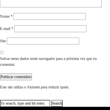
Nome
*
E-mail
*
Site
Salvar meus dados neste navegador para a próxima vez que eu
comentar.
Este site utiliza o Akismet para reduzir spam.
Saiba como seus dados
em comentários são processados
.
Search