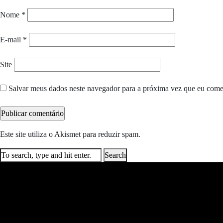
Nome
*
E-mail
*
Site
Salvar meus dados neste navegador para a próxima vez que eu come
Este site utiliza o Akismet para reduzir spam.
Saiba como seus dados e
Search