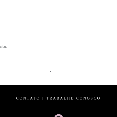
ntar.
m comentários são processados
.
CONTATO
|
TRABALHE CONOSCO