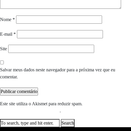
Nome
*
E-mail
*
Site
Salvar meus dados neste navegador para a próxima vez que eu
comentar.
Este site utiliza o Akismet para reduzir spam.
Saiba como seus dados
em comentários são processados
.
Search