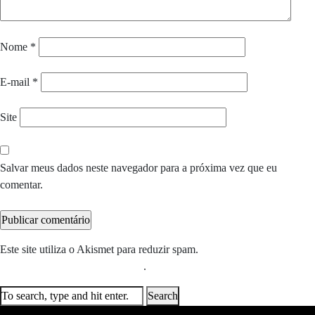
Nome
*
E-mail
*
Site
Salvar meus dados neste navegador para a próxima vez que eu
comentar.
Este site utiliza o Akismet para reduzir spam.
Saiba como seus dados
em comentários são processados
.
Search