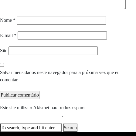
Nome
*
E-mail
*
Site
Salvar meus dados neste navegador para a próxima vez que eu
comentar.
Este site utiliza o Akismet para reduzir spam.
Saiba como seus dados
em comentários são processados
.
Search