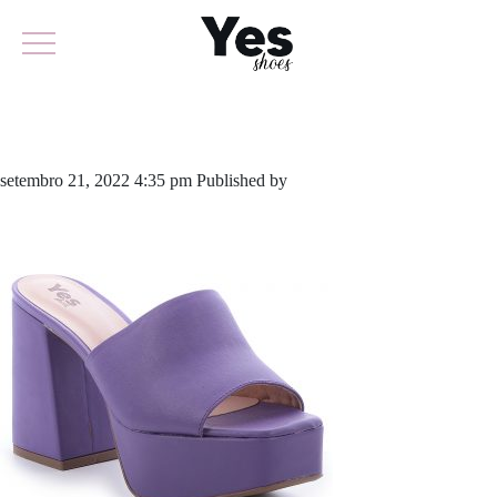
779-5225A
setembro 21, 2022 4:35 pm
Published by
yescalcados
Leave your
thoughts