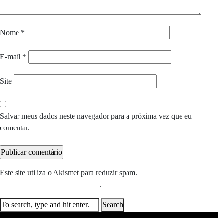
Nome
*
E-mail
*
Site
Salvar meus dados neste navegador para a próxima vez que eu
comentar.
Este site utiliza o Akismet para reduzir spam.
Saiba como seus dados
em comentários são processados
.
Search