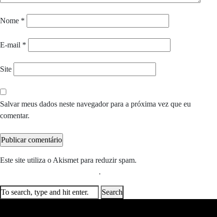
Nome
*
E-mail
*
Site
Salvar meus dados neste navegador para a próxima vez que eu
comentar.
Este site utiliza o Akismet para reduzir spam.
Saiba como seus dados
em comentários são processados
.
Search