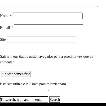
Nome
*
E-mail
*
Site
Salvar meus dados neste navegador para a próxima vez que eu
comentar.
Este site utiliza o Akismet para reduzir spam.
Saiba como seus dados
em comentários são processados
.
Search