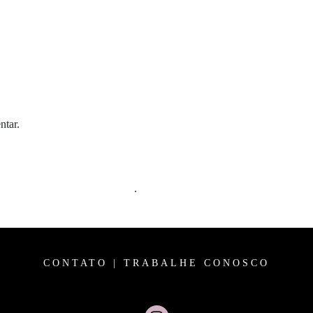
ntar.
m comentários são processados
.
CONTATO
|
TRABALHE CONOSCO