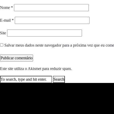
Nome
*
E-mail
*
Site
Salvar meus dados neste navegador para a próxima vez que eu come
Este site utiliza o Akismet para reduzir spam.
Saiba como seus dados e
Search