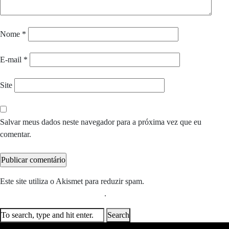
Nome
*
E-mail
*
Site
Salvar meus dados neste navegador para a próxima vez que eu
comentar.
Este site utiliza o Akismet para reduzir spam.
Saiba como seus dados
em comentários são processados
.
Search