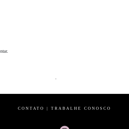
ntar.
m comentários são processados
.
CONTATO
|
TRABALHE CONOSCO