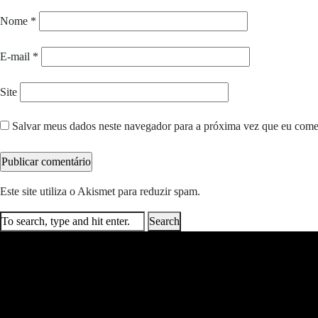
Nome
*
E-mail
*
Site
Salvar meus dados neste navegador para a próxima vez que eu come
Este site utiliza o Akismet para reduzir spam.
Saiba como seus dados e
Search