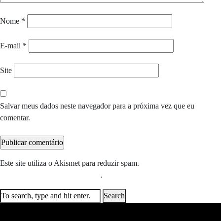
Nome
*
E-mail
*
Site
Salvar meus dados neste navegador para a próxima vez que eu
comentar.
Este site utiliza o Akismet para reduzir spam.
Saiba como seus dados
em comentários são processados
.
Search