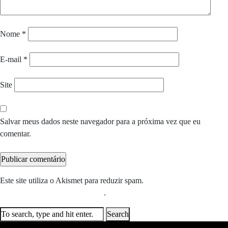
Nome
*
E-mail
*
Site
Salvar meus dados neste navegador para a próxima vez que eu
comentar.
Este site utiliza o Akismet para reduzir spam.
Saiba como seus dados
em comentários são processados
.
Search