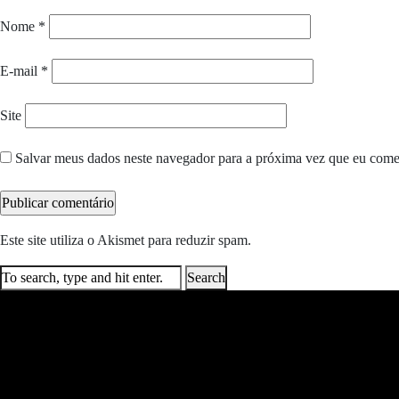
Nome
*
E-mail
*
Site
Salvar meus dados neste navegador para a próxima vez que eu come
Este site utiliza o Akismet para reduzir spam.
Saiba como seus dados e
Search