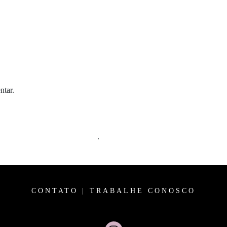
ntar.
m comentários são processados
.
CONTATO
|
TRABALHE CONOSCO