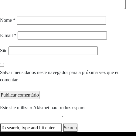
Nome
*
E-mail
*
Site
Salvar meus dados neste navegador para a próxima vez que eu
comentar.
Este site utiliza o Akismet para reduzir spam.
Saiba como seus dados
em comentários são processados
.
Search