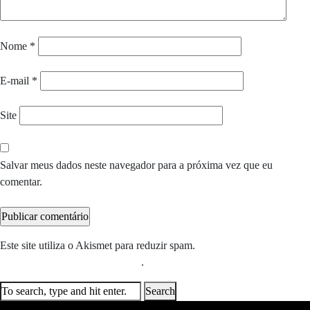
Nome
*
E-mail
*
Site
Salvar meus dados neste navegador para a próxima vez que eu
comentar.
Este site utiliza o Akismet para reduzir spam.
Saiba como seus dados
em comentários são processados
.
Search