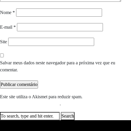
Nome
*
E-mail
*
Site
Salvar meus dados neste navegador para a próxima vez que eu
comentar.
Este site utiliza o Akismet para reduzir spam.
Saiba como seus dados
em comentários são processados
.
Search