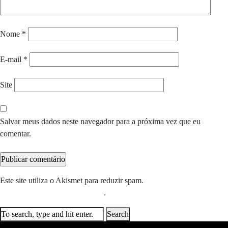
Nome
*
E-mail
*
Site
Salvar meus dados neste navegador para a próxima vez que eu
comentar.
Este site utiliza o Akismet para reduzir spam.
Saiba como seus dados
em comentários são processados
.
Search