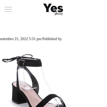
721-5128A
setembro 21, 2022 5:31 pm
Published by
yescalcados
Leave your
thoughts