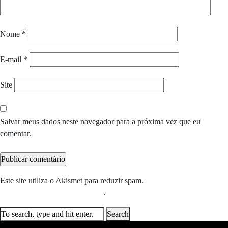
Nome
*
E-mail
*
Site
Salvar meus dados neste navegador para a próxima vez que eu
comentar.
Este site utiliza o Akismet para reduzir spam.
Saiba como seus dados
em comentários são processados
.
Search