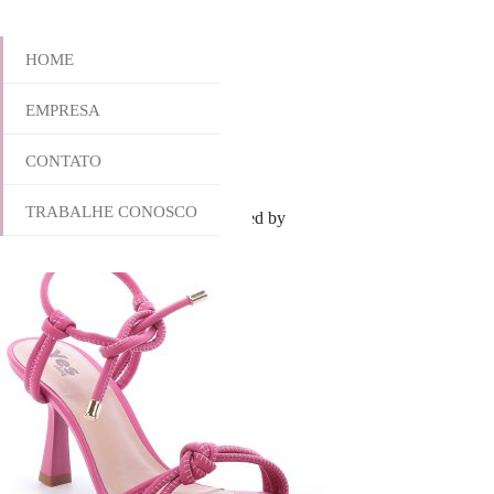
HOME
EMPRESA
711-5194
CONTATO
TRABALHE CONOSCO
setembro 21, 2022 5:19 pm
Published by
yescalcados
Leave your thou