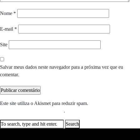
Nome
*
E-mail
*
Site
Salvar meus dados neste navegador para a próxima vez que eu
comentar.
Este site utiliza o Akismet para reduzir spam.
Saiba como seus dados
em comentários são processados
.
Search