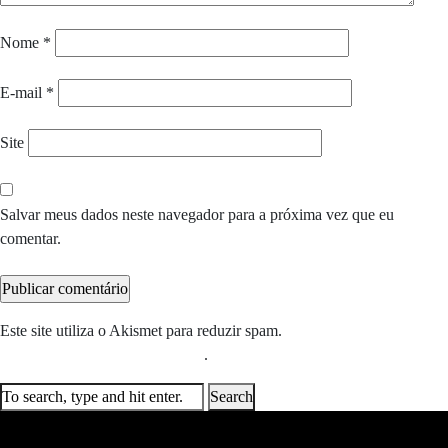
Nome
*
E-mail
*
Site
Salvar meus dados neste navegador para a próxima vez que eu
comentar.
Este site utiliza o Akismet para reduzir spam.
Saiba como seus dados
em comentários são processados
.
Search