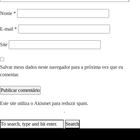
Nome
*
E-mail
*
Site
Salvar meus dados neste navegador para a próxima vez que eu
comentar.
Este site utiliza o Akismet para reduzir spam.
Saiba como seus dados
em comentários são processados
.
Search