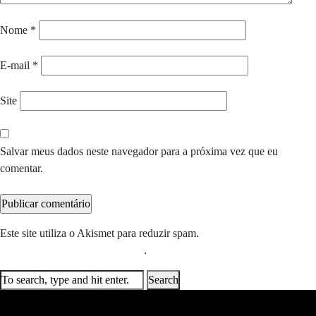
Nome
*
E-mail
*
Site
Salvar meus dados neste navegador para a próxima vez que eu
comentar.
Este site utiliza o Akismet para reduzir spam.
Saiba como seus dados
em comentários são processados
.
Search