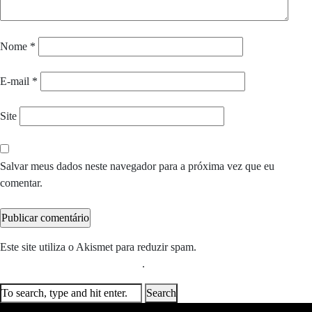
Nome
*
E-mail
*
Site
Salvar meus dados neste navegador para a próxima vez que eu
comentar.
Este site utiliza o Akismet para reduzir spam.
Saiba como seus dados
em comentários são processados
.
Search