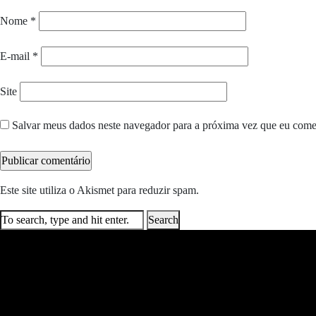
Nome
*
E-mail
*
Site
Salvar meus dados neste navegador para a próxima vez que eu come
Este site utiliza o Akismet para reduzir spam.
Saiba como seus dados e
Search