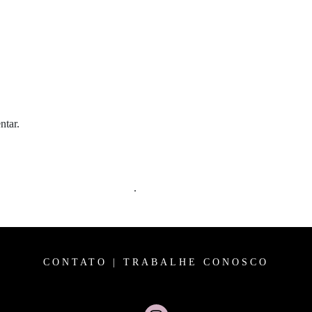
ntar.
m comentários são processados
.
CONTATO
|
TRABALHE CONOSCO