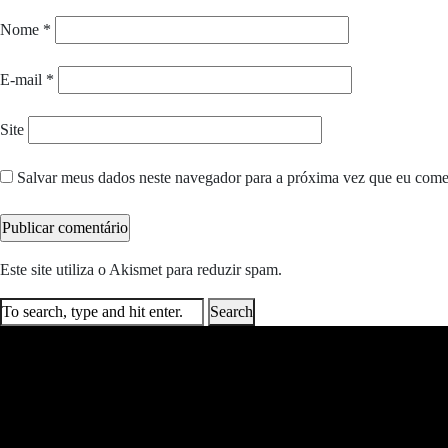
Nome
*
E-mail
*
Site
Salvar meus dados neste navegador para a próxima vez que eu come
Este site utiliza o Akismet para reduzir spam.
Saiba como seus dados e
Search