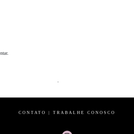
ntar.
m comentários são processados
.
CONTATO
|
TRABALHE CONOSCO