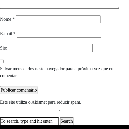
Nome
*
E-mail
*
Site
Salvar meus dados neste navegador para a próxima vez que eu
comentar.
Este site utiliza o Akismet para reduzir spam.
Saiba como seus dados
em comentários são processados
.
Search