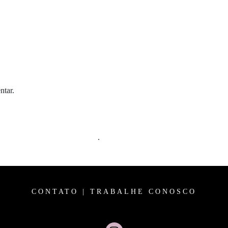
ntar.
m comentários são processados
.
CONTATO
|
TRABALHE CONOSCO