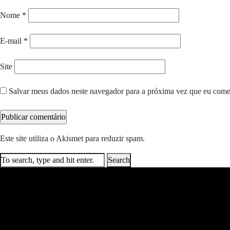
Nome
*
E-mail
*
Site
Salvar meus dados neste navegador para a próxima vez que eu come
Este site utiliza o Akismet para reduzir spam.
Saiba como seus dados e
Search