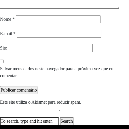
Nome
*
E-mail
*
Site
Salvar meus dados neste navegador para a próxima vez que eu
comentar.
Este site utiliza o Akismet para reduzir spam.
Saiba como seus dados
em comentários são processados
.
Search