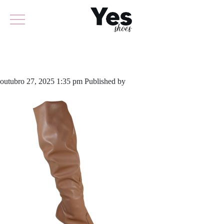
967-5416A
outubro 27, 2025 1:35 pm
Published by
yescalcados
Leave your
thoughts