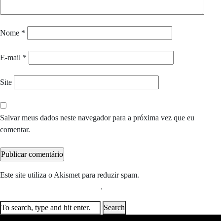
Nome
*
E-mail
*
Site
Salvar meus dados neste navegador para a próxima vez que eu
comentar.
Este site utiliza o Akismet para reduzir spam.
Saiba como seus dados
em comentários são processados
.
Search