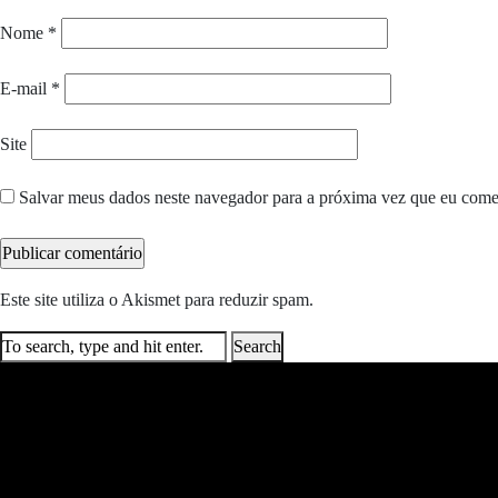
Nome
*
E-mail
*
Site
Salvar meus dados neste navegador para a próxima vez que eu come
Este site utiliza o Akismet para reduzir spam.
Saiba como seus dados e
Search