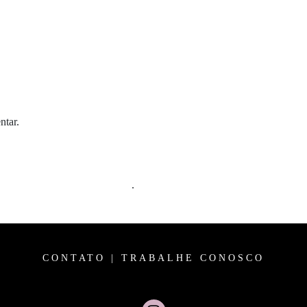
ntar.
m comentários são processados
.
CONTATO
|
TRABALHE CONOSCO