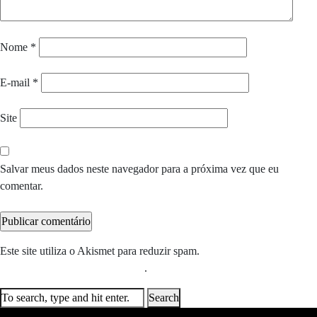
Nome
*
E-mail
*
Site
Salvar meus dados neste navegador para a próxima vez que eu
comentar.
Este site utiliza o Akismet para reduzir spam.
Saiba como seus dados
em comentários são processados
.
Search