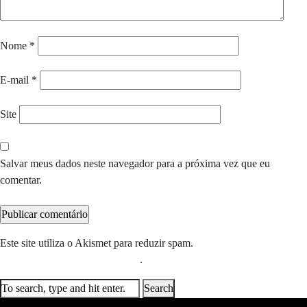
Nome
*
E-mail
*
Site
Salvar meus dados neste navegador para a próxima vez que eu
comentar.
Este site utiliza o Akismet para reduzir spam.
Saiba como seus dados
em comentários são processados
.
Search