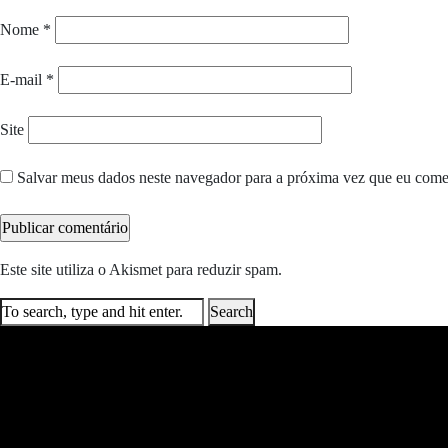
Nome
*
E-mail
*
Site
Salvar meus dados neste navegador para a próxima vez que eu come
Este site utiliza o Akismet para reduzir spam.
Saiba como seus dados e
Search