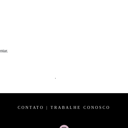
ntar.
m comentários são processados
.
CONTATO
|
TRABALHE CONOSCO