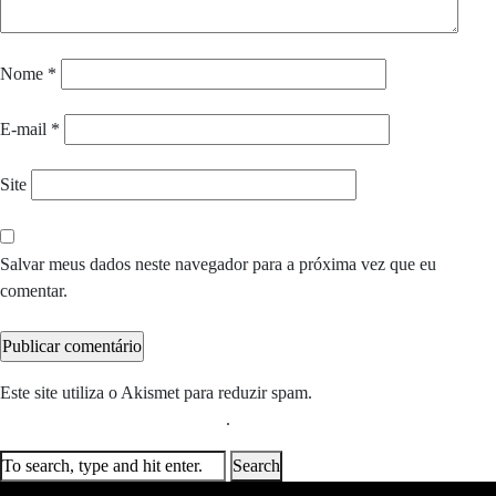
Nome
*
E-mail
*
Site
Salvar meus dados neste navegador para a próxima vez que eu
comentar.
Este site utiliza o Akismet para reduzir spam.
Saiba como seus dados
em comentários são processados
.
Search