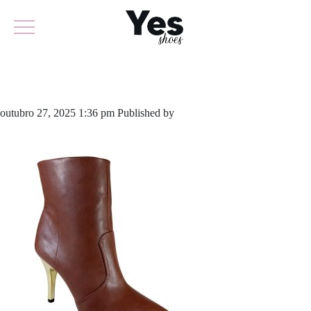
921-6014A
outubro 27, 2025 1:36 pm
Published by
yescalcados
Leave your
thoughts