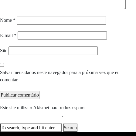
Nome
*
E-mail
*
Site
Salvar meus dados neste navegador para a próxima vez que eu
comentar.
Este site utiliza o Akismet para reduzir spam.
Saiba como seus dados
em comentários são processados
.
Search