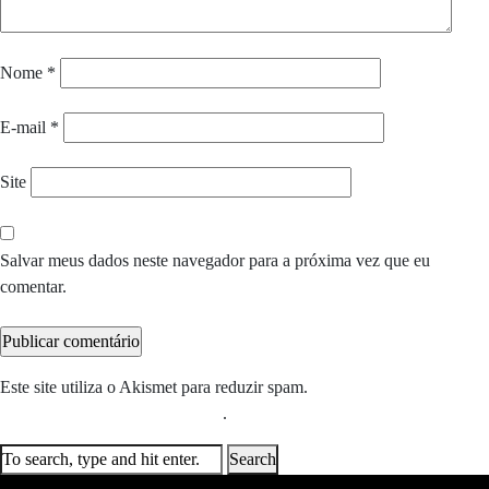
Nome
*
E-mail
*
Site
Salvar meus dados neste navegador para a próxima vez que eu
comentar.
Este site utiliza o Akismet para reduzir spam.
Saiba como seus dados
em comentários são processados
.
Search