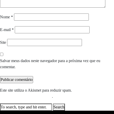
Nome
*
E-mail
*
Site
Salvar meus dados neste navegador para a próxima vez que eu
comentar.
Este site utiliza o Akismet para reduzir spam.
Saiba como seus dados
em comentários são processados
.
Search