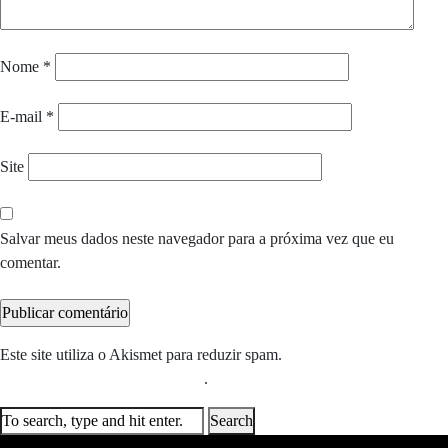
Nome
*
E-mail
*
Site
Salvar meus dados neste navegador para a próxima vez que eu
comentar.
Este site utiliza o Akismet para reduzir spam.
Saiba como seus dados
em comentários são processados
.
Search