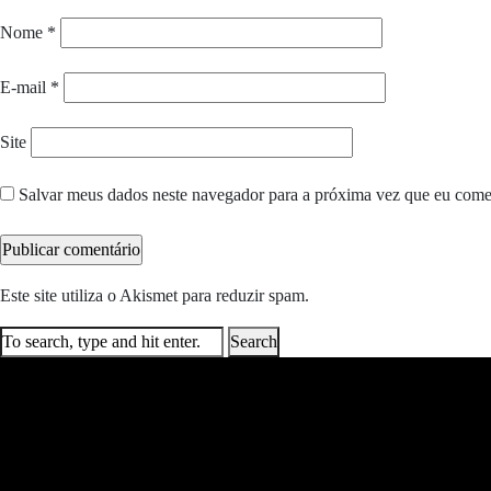
Nome
*
E-mail
*
Site
Salvar meus dados neste navegador para a próxima vez que eu come
Este site utiliza o Akismet para reduzir spam.
Saiba como seus dados e
Search