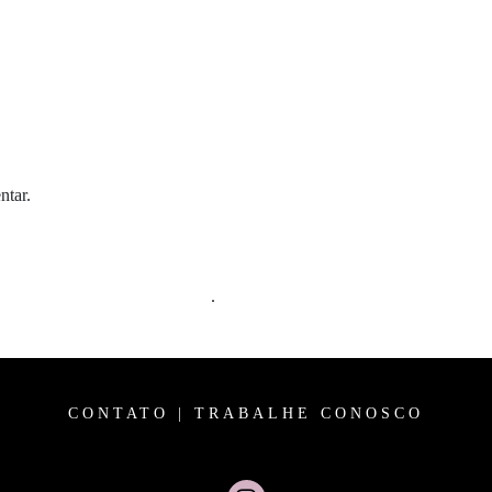
ntar.
m comentários são processados
.
CONTATO
|
TRABALHE CONOSCO