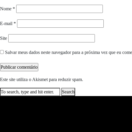
Nome
*
E-mail
*
Site
Salvar meus dados neste navegador para a próxima vez que eu come
Este site utiliza o Akismet para reduzir spam.
Saiba como seus dados e
Search