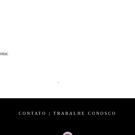
ntar.
m comentários são processados
.
CONTATO
|
TRABALHE CONOSCO