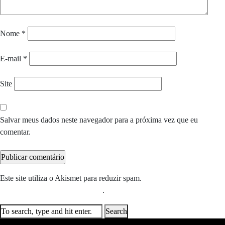
Nome
*
E-mail
*
Site
Salvar meus dados neste navegador para a próxima vez que eu
comentar.
Este site utiliza o Akismet para reduzir spam.
Saiba como seus dados
em comentários são processados
.
Search