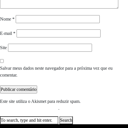
Nome
*
E-mail
*
Site
Salvar meus dados neste navegador para a próxima vez que eu
comentar.
Este site utiliza o Akismet para reduzir spam.
Saiba como seus dados
em comentários são processados
.
Search