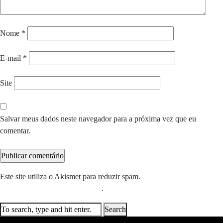
Nome
*
E-mail
*
Site
Salvar meus dados neste navegador para a próxima vez que eu
comentar.
Este site utiliza o Akismet para reduzir spam.
Saiba como seus dados
em comentários são processados
.
Search