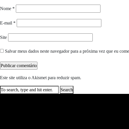
Nome
*
E-mail
*
Site
Salvar meus dados neste navegador para a próxima vez que eu come
Este site utiliza o Akismet para reduzir spam.
Saiba como seus dados e
Search