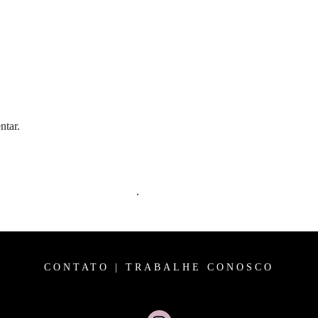
ntar.
m comentários são processados
.
CONTATO
|
TRABALHE CONOSCO